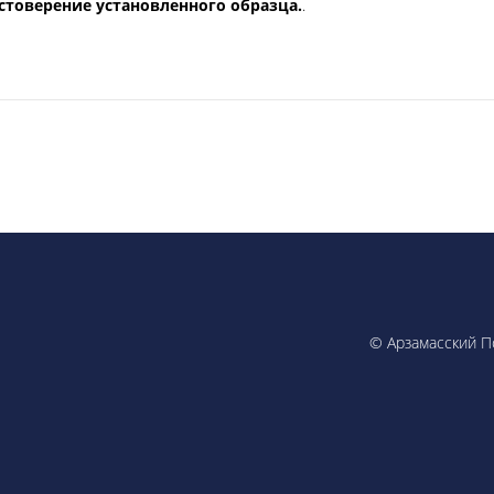
стоверение установленного образца.
.
© Арзамасский По