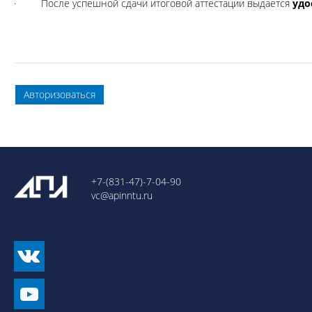
· После успешной сдачи итоговой аттестации выдается
удо
Авторизоваться
+7-(831-47)-7-04-90
vc@apinntu.ru