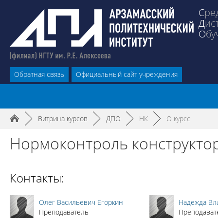
С
ре
Д
ис
О
бу
Обратная связь
Официальный сайт учреждения
►
Витрина курсов
►
ДПО
►
НК
►
О курсе
Нормоконтроль конструкто
Контакты:
Олег Васильевич Егоркин
Надежда Вл
Преподаватель
Преподават