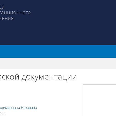
да
танционного
чения
рской документации
адимировна Назарова
ель