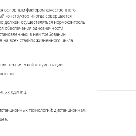
ся основным фактором качественного
й конструктор иногда совершается
ьно должен осуществляться нормоконтроль
тся обеспечения однозначности
установленных в ней требований
в на всех стадиях жизненного цикла
оля технической документации.
жности.
чных единиц.
станционных технологий; дистанционная.
шее.