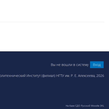
Вы не вошли в систему
Вход
литехнический Институт (филиал) НГТУ им. Р. Е. Алексеева, 2026
На базе СДО Русский Moodle 3KL