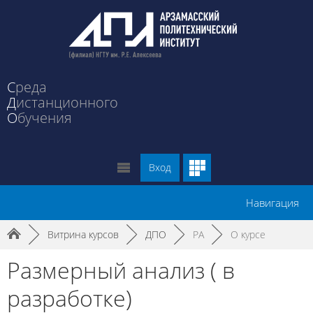
С
реда
Д
истанционного
О
бучения
Вход
Навигация
►
Витрина курсов
►
ДПО
►
РА
►
О курсе
Размерный анализ ( в
разработке)